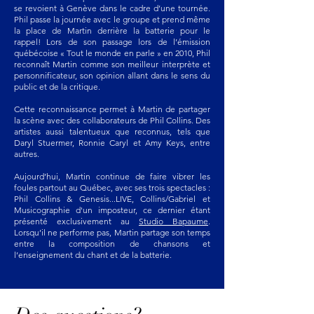
se revoient à Genève dans le cadre d’une tournée.
Phil passe la journée avec le groupe et prend même
la place de Martin derrière la batterie pour le
rappel! Lors de son passage lors de l’émission
québécoise « Tout le monde en parle » en 2010, Phil
reconnaît Martin comme son meilleur interprète et
personnificateur, son opinion allant dans le sens du
public et de la critique.
Cette reconnaissance permet à Martin de partager
la scène avec des collaborateurs de Phil Collins. Des
artistes aussi talentueux que reconnus, tels que
Daryl Stuermer, Ronnie Caryl et Amy Keys, entre
autres.
Aujourd’hui, Martin continue de faire vibrer les
foules partout au Québec, avec ses trois spectacles :
Phil Collins & Genesis...LIVE, Collins/Gabriel et
Musicographie d'un imposteur, ce dernier étant
présenté exclusivement au
Studio Bapaume
.
Lorsqu’il ne performe pas, Martin partage son temps
entre la composition de chansons et
l’enseignement du chant et de la batterie.