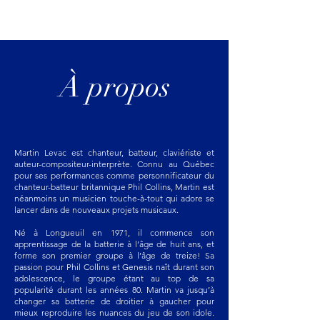
À propos
Martin Levac est chanteur, batteur, claviériste et
auteur-compositeur-interprète. Connu au Québec
pour ses performances comme personnificateur du
chanteur-batteur britannique Phil Collins, Martin est
néanmoins un musicien touche-à-tout qui adore se
lancer dans de nouveaux projets musicaux.
Né à Longueuil en 1971, il commence son
apprentissage de la batterie à l’âge de huit ans, et
forme son premier groupe à l’âge de treize! Sa
passion pour Phil Collins et Genesis naît durant son
adolescence, le groupe étant au top de sa
popularité durant les années 80. Martin va jusqu’à
changer sa batterie de droitier à gaucher pour
mieux reproduire les nuances du jeu de son idole.