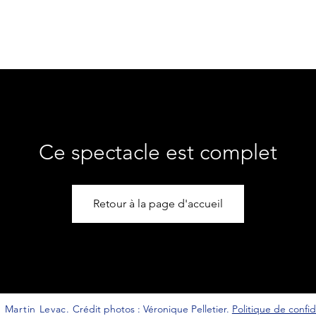
POS
SPECTACLES
STUDIO BAPAUME
Ce spectacle est complet
Retour à la page d'accueil
 Martin Levac.
Crédit photos : Véronique Pelletier.
Politique de confid