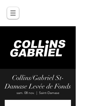
Collins/Gabriel St-
Damase Levée de Fonds
sam. 08 nov.
  |  
Saint-Damase