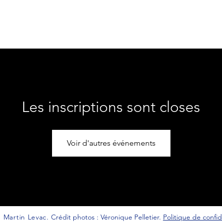
POS
SPECTACLES
STUDIO BAPAUME
Les inscriptions sont closes
Voir d'autres événements
 Martin Levac.
Crédit photos : Véronique Pelletier.
Politique de confid