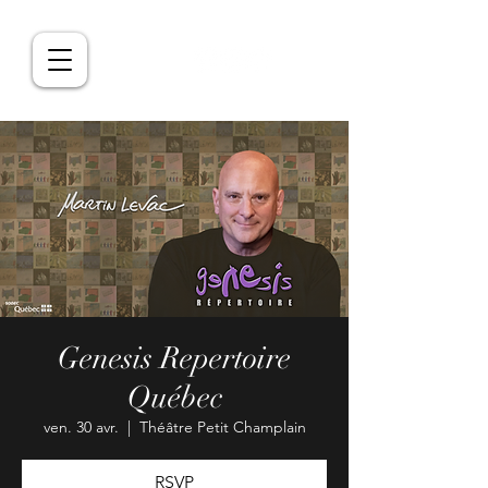
Genesis Repertoire
Québec
ven. 30 avr.
  |  
Théâtre Petit Champlain
RSVP