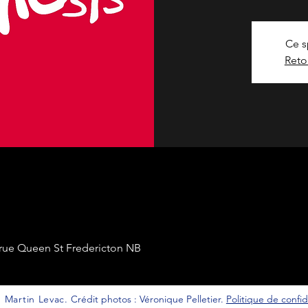
Ce s
Reto
 rue Queen St Fredericton NB
 Martin Levac.
Crédit photos : Véronique Pelletier.
Politique de confid