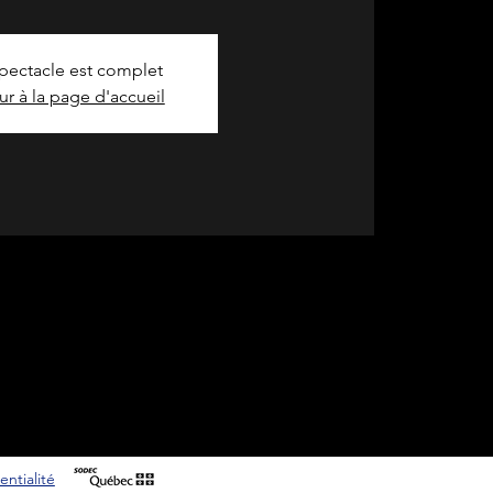
pectacle est complet
ur à la page d'accueil
entialité