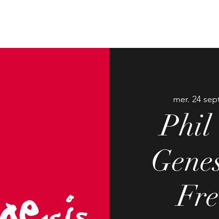
POS
SPECTACLES
STUDIO BAPAUME
mer. 24 sept
Phil
Genes
Fre