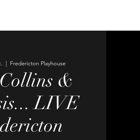
.
  |  
Fredericton Playhouse
 Collins &
is... LIVE
dericton