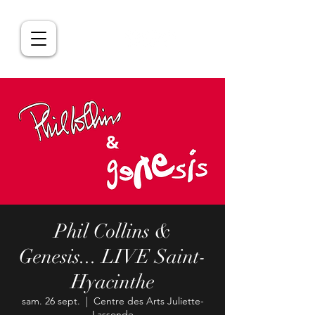
Phil Collins &
Genesis... LIVE Saint-
Hyacinthe
sam. 26 sept.
  |  
Centre des Arts Juliette-
Lassonde