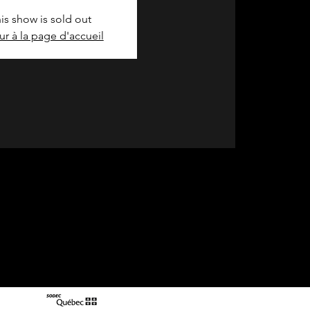
is show is sold out
ur à la page d'accueil