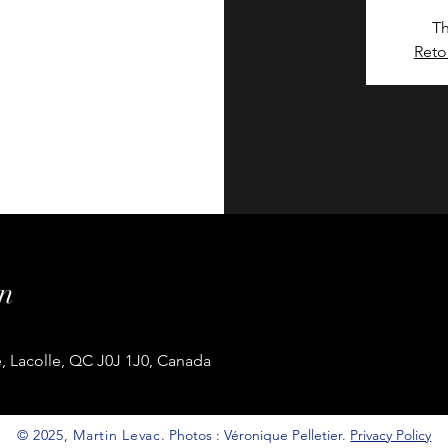
Th
Reto
n
e, Lacolle, QC J0J 1J0, Canada
© 2025, Martin Levac.
Photos : Véronique Pelletier.
Privacy Policy