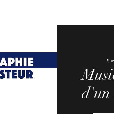
T
TOUR DATES
STUDIO BAPAUME
Sun
Musi
d'un