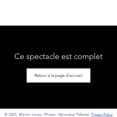
T
TOUR DATES
STUDIO BAPAUME
Ce spectacle est complet
Retour à la page d'accueil
© 2025, Martin Levac.
Photos : Véronique Pelletier.
Privacy Policy